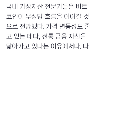
국내 가상자산 전문가들은 비트
코인이 우상방 흐름을 이어갈 것
으로 전망했다. 가격 변동성도 줄
고 있는 데다, 전통 금융 자산을
닮아가고 있다는 이유에서다. 다
만 시장 활성화를 위해서는 포괄
적인 규율 규제 마련 등이 필요하
다고 입을 모았다. 신아일보는 최
​초이스뮤온오프 주식회사
Copyright ⓒ Choi's MU:onoff All Right Reserved.
화인 블록체인 에반젤리스트 겸
대표번호
초이스뮤온오프 대표와 김민승·
(tel)
최윤영 코빗 리서치센터장, 홍성
02-6338-3005
(fax)
0504-161-5373
​사업자등록번호
욱 NH투자증권 애널리스트, 임민
340-87-02697
호 신영증권 애널리스트 등 국내
대표이사
대표 가상자산 전문가 인터뷰를