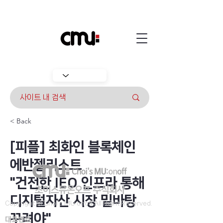
< Back
[피플] 최화인 블록체인
에반젤리스트
"건전한 IEO 인프라 통해
​초이스뮤온오프 주식회사
디지털자산 시장 밑바탕
Copyright ⓒ Choi's MU:onoff All Right Reserved.
꾸려야"
대표번호