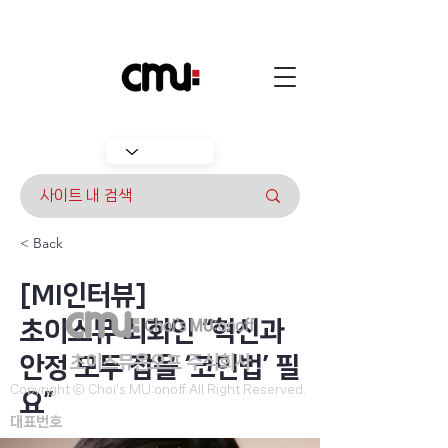
< Back
[MI인터뷰]
초이스뮤 최화인 “혁신과
안정 모두 잡을 ‘코인법’ 필
​초이스뮤온오프 주식회사
Copyright ⓒ Choi's MU:onoff All Right Reserved.
요”
대표번호