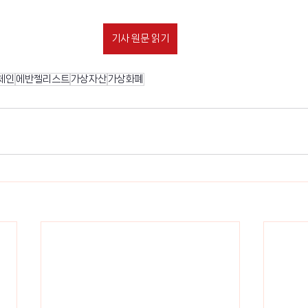
기사 원문 읽기
체인
에반젤리스트
가상자산
가상화폐