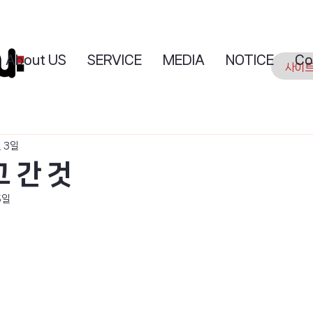
About US
SERVICE
MEDIA
NOTICE
Co
월 3일
 간 것
5일