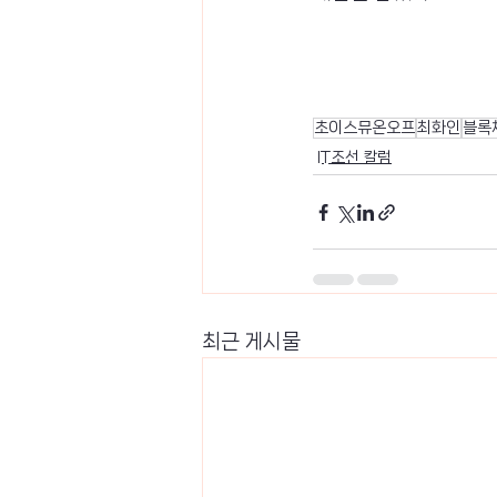
초이스뮤온오프
최화인
블록
IT조선 칼럼
최근 게시물