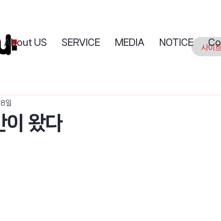
About US
SERVICE
MEDIA
NOTICE
Co
18일
간이 왔다