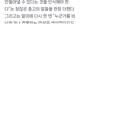
만들어낼 수 있다는 것을 인식해야 한
다”는 점잖은 충고의 말들을 한참 더했다. 
그리고는 말미에 다시 한 번 “누군가를 비
난하거나 경멸하는 언설은 생산적이지도 
않고 윤리적이지 않기 때문에 열린 마음으
로 인도주의적 관점을 가져야 한다”고 재
차 강조했다.
그렇다. 챗GPT의 답변을 근거로 적어도 아
직까지는 인간만이 욕할 수 있다는 사실이 
확인되었다. 오로지 인간만이 창의적인 표
현으로 상대방을 힐난하고 경멸하는 욕을 
만들어낼 수 있는 것이다.
그렇다면 지금까지 ‘인간답지 못함’을 표현