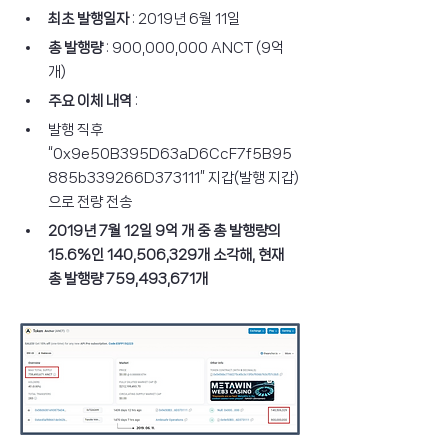
최초 발행일자
 : 2019년 6월 11일
총 발행량
 : 900,000,000 ANCT (9억 
개) 
주요 이체 내역 
:
발행 직후 
“0x9e50B395D63aD6CcF7f5B95
885b339266D373111” 지갑(발행 지갑)
으로 전량 전송
2019년 7월 12일 9억 개 중 총 발행량의 
15.6%인 140,506,329개 소각해, 현재 
총 발행량 759,493,671개