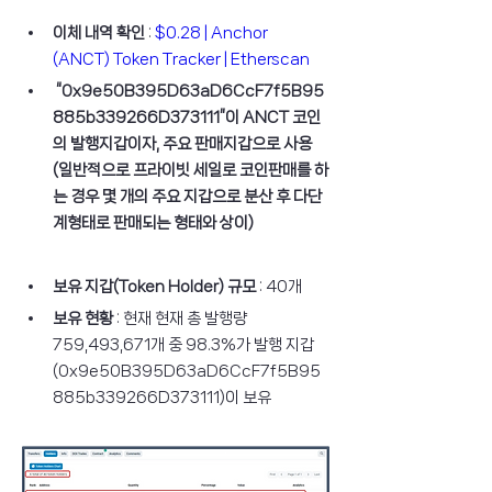
이체 내역 확인
 : 
$0.28 | Anchor 
(ANCT) Token Tracker | Etherscan
“0x9e50B395D63aD6CcF7f5B95
885b339266D373111”이 ANCT 코인
의 발행지갑이자, 주요 판매지갑으로 사용 
(일반적으로 프라이빗 세일로 코인판매를 하
는 경우 몇 개의 주요 지갑으로 분산 후 다단
계형태로 판매되는 형태와 상이)
보유 지갑(Token Holder) 규모
 : 40개
보유 현황
 : 현재 현재 총 발행량 
759,493,671개 중 98.3%가 발행 지갑
(0x9e50B395D63aD6CcF7f5B95
885b339266D373111)이 보유