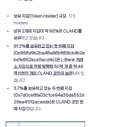
보유 지갑(Token Holder) 규모
 : 173 
holders
상위 2개의 지갑이 약 95%의 CLAND를 
보유
하고 있습니다.
91.2%를 보유하고 있는 첫 번째 지갑
(0x958d9b2ba48a96b869cb4b2e
bd1e852ece5ecd4c)은 L-Bank 거래
소 지갑으로 전체 발행량 50억 개 중 약 45
억 6천만 개의 CLAND 코인이 보관
되어 있
습니다.
3.7%를 보유하고 있는 두 번째 지갑
(0x7d0ce8fa03c1ce94a35da552d
29ea41112acadde)은 CLAND 코인 판
매 지갑 D
입니다.