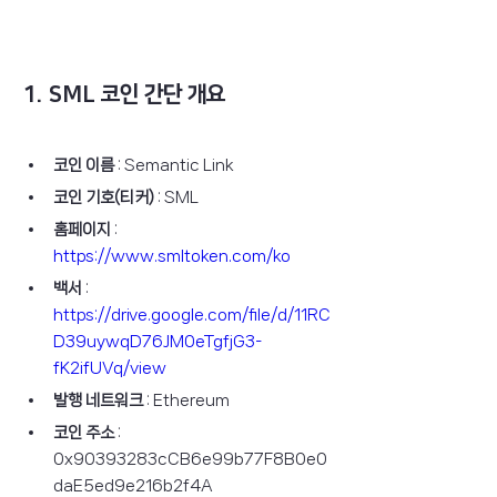
1. SML 코인 간단 개요
코인 이름
 : Semantic Link
코인 기호(티커)
 : SML
홈페이지
 : 
https://www.smltoken.com/ko
백서
 : 
https://drive.google.com/file/d/11RC
D39uywqD76JM0eTgfjG3-
fK2ifUVq/view
발행 네트워크
 : Ethereum
코인 주소
 : 
0x90393283cCB6e99b77F8B0e0
daE5ed9e216b2f4A