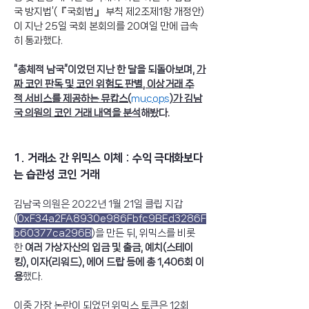
국 방지법’(『국회법』 부칙 제2조제1항 개정안)
이 지난 25일 국회 본회의를 20여일 만에 급속
히 통과했다. 
“총체적 남국”이었던 지난 한 달을 되돌아보며, 
가
짜 코인 판독 및 코인 위험도 판별, 이상거래 추
적 서비스를 제공하는 뮤캅스(
mucops
)가 김남
국 의원의 코인 거래 내역을 분석
해봤다. 
1. 거래소 간 위믹스 이체 : 수익 극대화보다
는 습관성 코인 거래 
김남국 의원은 2022년 1월 21일 클립 지갑
(
0xF34a2FA8930e986Fbfc9BEd3286F
b60377ca296B
)을 만든 뒤, 위믹스를 비롯
한 
여러 가상자산의 입금 및 출금, 예치(스테이
킹), 이자(리워드), 에어 드랍 등에 총 1,406회 이
용
했다.
이중 가장 논란이 되었던 위믹스 토큰은 12회