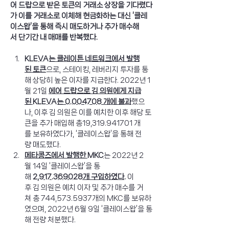
어 드랍으로 받은 토큰의 거래소 상장을 기다렸다
가 이를 거래소로 이체해 현금화하는 대신 ‘클레
이스왑’을 통해 즉시 매도하거나 추가 매수해
서 단기간 내 매매를 반복했다.
KLEVA는 클레이튼 네트워크에서 발행
된 토큰
으로, 스테이킹, 레버리지 투자를 통
해 상당히 높은 이자를 지급한다. 2022년 1
월 21일 
에어 드랍으로 김 의원에게 지급
된 KLEVA는 0.004708 개에 불과
했으
나, 이후 김 의원은 이를 예치한 이후 해당 토
큰을 추가 매입해 총19,319.941701 개
를 보유하였다가, ‘클레이스왑’을 통해 전
량 매도했다. 
메타콩즈에서 발행한 MKC
는 2022년 2
월 14일 ‘클레이스왑’을 통
해 
2,917.369028개 구입하였다.
 이
후 김 의원은 예치 이자 및 추가 매수를 거
쳐 총 744,573.5937개의 MKC를 보유하
였으며, 2022년 6월 9일 ‘클레이스왑’을 통