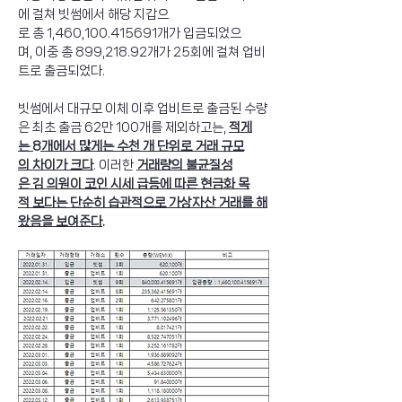
에 걸쳐 빗썸에서 해당 지갑으
로 총 1,460,100.415691개가 입금되었으
며, 이중 총 899,218.92개가 25회에 걸쳐 업비
트로 출금되었다.
빗썸에서 대규모 이체 이후 업비트로 출금된 수량
은 최초 출금 62만 100개를 제외하고는, 
적게
는 8개에서 많게는 수천 개 단위로 거래 규모
의 차이가 크다
. 이러한 
거래량의 불균질성
은 김 의원이 코인 시세 급등에 따른 현금화 목
적 보다는 단순히 습관적으로 가상자산 거래를 해
왔음을 보여준다.