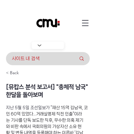
< Back
[뮤캅스 분석 보고서] "총체적 남국"
한달을 돌아보며
지난 5월 5일 조선일보가 “
재산 15억 김남국, 코
인 60억 있었다...거래실명제 직전 인출”이라
는 기사를 단독 보도한 직후, 무수한 의혹 제기
와 비판 속에서 국회의원의 가상자산 소유 현
황 및 변동 내역을 등록해야 하는 이른바 ‘김남