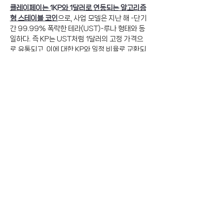
클레이페이는 1KP와 1달러로 연동되는 알고리즘
형 스테이블 코인
으로, 사업 모델은 지난 해 -단기
간 99.99% 폭락한 테라(UST)-루나 형태와 동
일하다. 즉 KP는 UST처럼 1달러의 고정 가격으
로 유통되고, 이에 대한 KP와 일정 비율로 교환되
는 KPs의 가격 상승을 통해 예치자산을 마련하
는 구조다. 
가장 이용자가 많은 USDT(테더)나 USDC(서
클)과 같은 스테이블 코인처럼 
미 달러나 채권 등
을 예치금으로 하지 않고 알고리즘에 의해 자
체 발행한 토큰을 예치금으로 삼는 경우 가격 폭
락의 위험성이 크고, 특히 글로벌 투자자와 파트
너사를 유치하지 못한 신생 프로젝트가 만든 스테
이블 코인은 이용자 확보가 어렵기 때문에 대부
분 투자 사기를 목적으로 발행된다
. 
이런 점에서 김 의원이 
신생 프로젝트 클레이페이
가 1달러와 연동되는 스테이블 코인으로 발행
한 KP 토큰을 별다른 검증 과정 없
이 4,841,252.94개나 매수했다는 사실은 상식