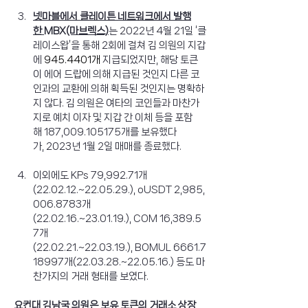
넷마블에서 클레이튼 네트워크에서 발행
한 MBX(마브렉스)
는 2022년 4월 21일 ‘클
레이스왑’을 통해 2회에 걸쳐 김 의원의 지갑
에 
945.4401개 
지급되었지만, 해당 토큰
이 에어 드랍에 의해 지급된 것인지 다른 코
인과의 교환에 의해 획득된 것인지는 명확하
지 않다. 김 의원은 여타의 코인들과 마찬가
지로 예치 이자 및 지갑 간 이체 등을 포함
해 187,009.105175개를 보유했다
이외에도 KPs 79,992.71개
(22.02.12.~22.05.29.), oUSDT 2,985,
006.8783개
(22.02.16.~23.01.19.), COM 16,389.5
7개
(22.02.21.~22.03.19.), BOMUL 6661.7
18997개(22.03.28.~22.05.16.) 등도 마
찬가지의 거래 형태를 보였다. 
요컨대 김남국 의원은 보유 토큰의 거래소 상장