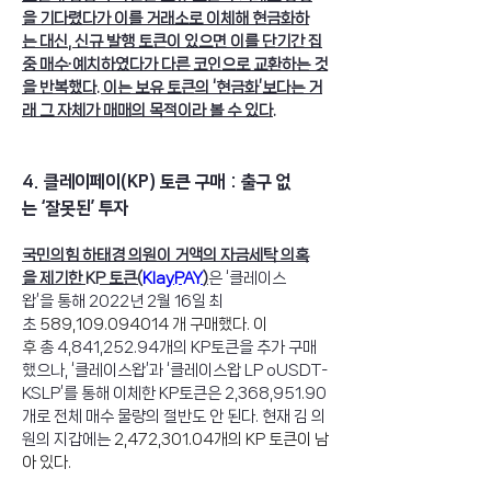
을 기다렸다가 이를 거래소로 이체해 현금화하
는 대신, 신규 발행 토큰이 있으면 이를 단기간 집
중 매수∙예치하였다가 다른 코인으로 교환하는 것
을 반복했다. 이는 보유 토큰의 ‘현금화’보다는 거
래 그 자체가 매매의 목적이라 볼 수 있다.
4. 클레이페이(KP) 토큰 구매 : 출구 없
는 ‘잘못된’ 투자 
국민의힘 하태경 의원이 거액의 자금세탁 의혹
을 제기한 KP 토큰(
KlayPAY
)
은 ‘클레이스
왑’을 통해 2022년 2월 16일 최
초 
589,109.094014 개 구매했다. 이
후
 총 4,841,252.94개의 KP토큰을 추가 구매
했으나, ‘클레이스왑’과 ‘클레이스왑 LP oUSDT-
KSLP’를 통해 이체한 KP토큰은 2,368,951.90
개로 전체 매수 물량의 절반도 안 된다. 현재 김 의
원의 지갑에는 
2,472,301.04개의 KP 토큰이 남
아 있다. 