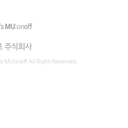
프 주식회사
s MU:onoff All Right Reserved.