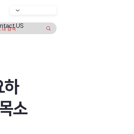
ntact US
요하
 목소