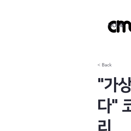
HOME
< Back
"가
다"
리