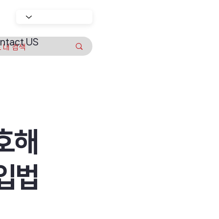
ntact US
호해
…입법