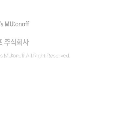
프 주식회사
s MU:onoff All Right Reserved.