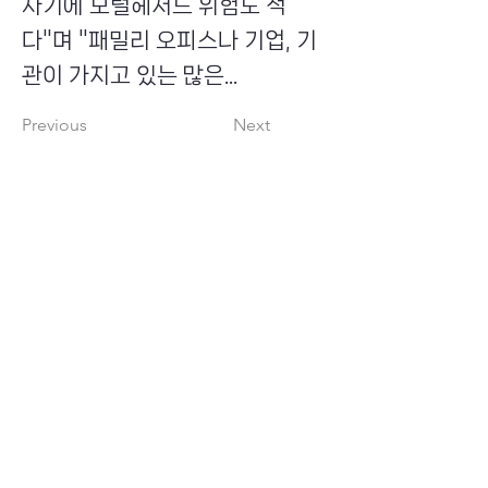
사기에 모럴헤저드 위험도 적
다"며 "패밀리 오피스나 기업, 기
관이 가지고 있는 많은...
Previous
Next
​초이스뮤온오프 주식회사
Copyright ⓒ Choi's MU:onoff All Right Reserved.
대표번호
(tel)
02-6338-3005
(fax)
0504-161-5373
​사업자등록번호
340-87-02697