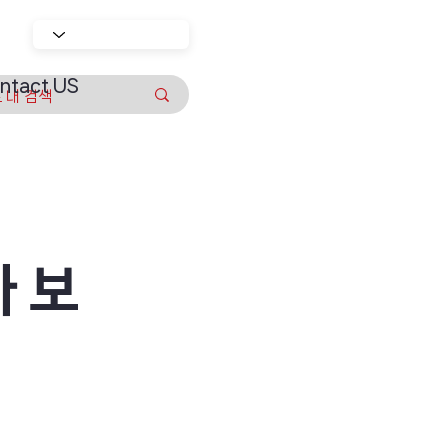
ntact US
 보