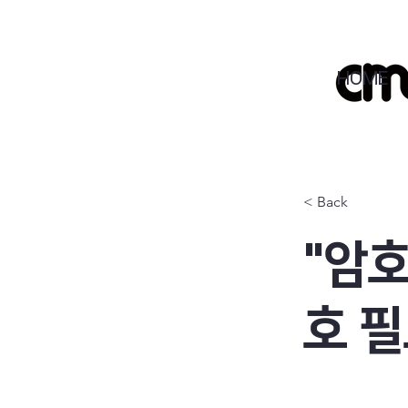
HOME
< Back
"암
호 필