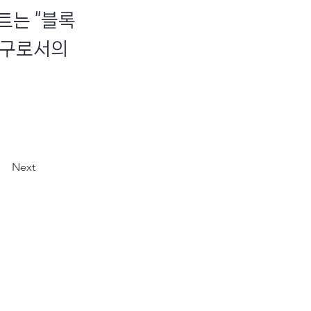
트는 “블록
창구로서의
Next