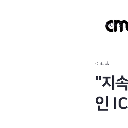
HOME
< Back
"지
인 I