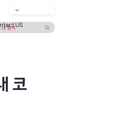
ntact US
내 코