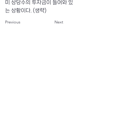
미 상당수의 투자금이 들어와 있
는 상황이다. (생략)
Previous
Next
​초이스뮤온오프 주식회사
Copyright ⓒ Choi's MU:onoff All Right Reserved.
대표번호
(tel)
02-6338-3005
(fax)
0504-161-5373
​사업자등록번호
340-87-02697
대표이사