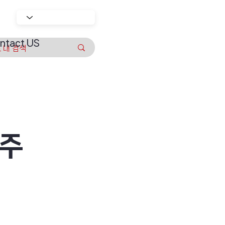
ntact US
민주