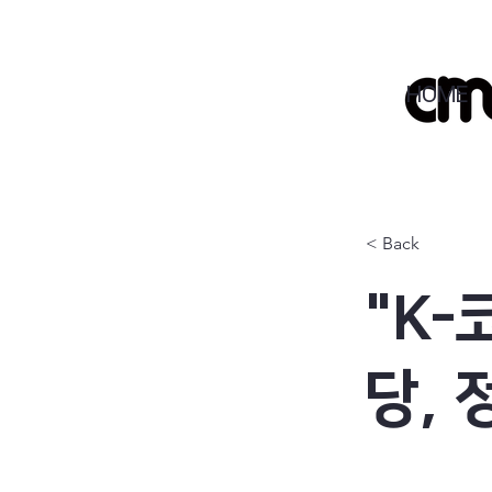
HOME
< Back
"K-
당,