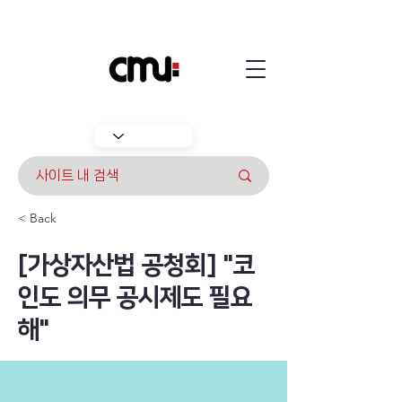
< Back
[가상자산법 공청회] "코
인도 의무 공시제도 필요
해"