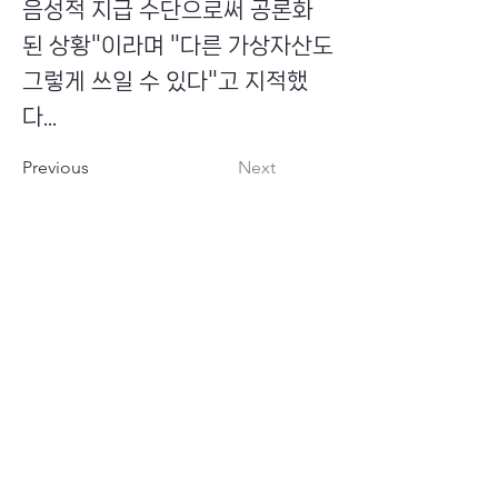
음성적 지급 수단으로써 공론화
된 상황"이라며 "다른 가상자산도
그렇게 쓰일 수 있다"고 지적했
다...
Previous
Next
​초이스뮤온오프 주식회사
Copyright ⓒ Choi's MU:onoff All Right Reserved.
대표번호
(tel)
02-6338-3005
(fax)
0504-161-5373
​사업자등록번호