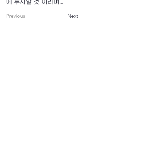
에 투자할 것”이라며...
Previous
Next
​초이스뮤온오프 주식회사
Copyright ⓒ Choi's MU:onoff All Right Reserved.
대표번호
(tel)
02-6338-3005
(fax)
0504-161-5373
​사업자등록번호
340-87-02697
대표이사
최화인