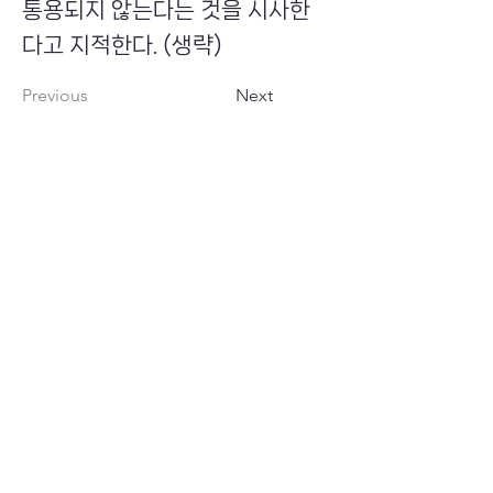
통용되지 않는다는 것을 시사한
다고 지적한다. (생략)
Previous
Next
​초이스뮤온오프 주식회사
Copyright ⓒ Choi's MU:onoff All Right Reserved.
대표번호
(tel)
02-6338-3005
(fax)
0504-161-5373
​사업자등록번호
340-87-02697
대표이사