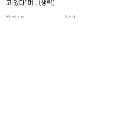
고 있다"며... (생략)
Previous
Next
​초이스뮤온오프 주식회사
Copyright ⓒ Choi's MU:onoff All Right Reserved.
대표번호
(tel)
02-6338-3005
(fax)
0504-161-5373
​사업자등록번호
340-87-02697
대표이사
최화인