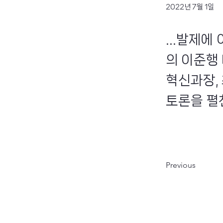
2022년 7월 1일
...발제
의 이준행
혁신과장,
토론을 펼친
Previous