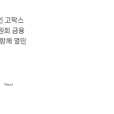
인 고팍스
원회 금융
함께 열띤
Next