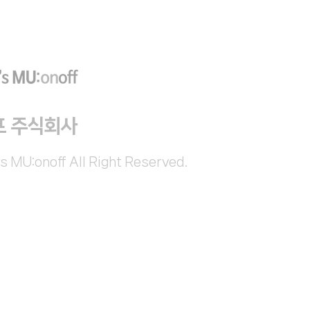
프 주식회사
s MU:onoff All Right Reserved.