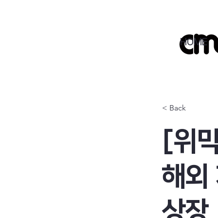
HOME
< Back
[위믹
해외 
상장