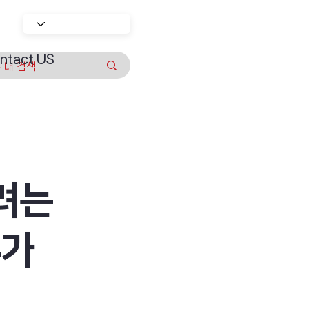
ntact US
빼려는
추가