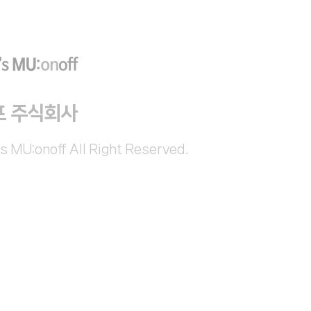
프 주식회사
s MU:onoff All Right Reserved.