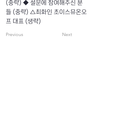
(중략) ◆ 설문에 참여해주신 분
들 (중략) △최화인 초이스뮤온오
프 대표 (생략)
Previous
Next
​초이스뮤온오프 주식회사
Copyright ⓒ Choi's MU:onoff All Right Reserved.
대표번호
(tel)
02-6338-3005
(fax)
0504-161-5373
​사업자등록번호
340-87-02697