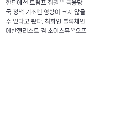
한편에선 트럼프 집권은 금융당
국 정책 기조엔 영향이 크지 않을
수 있다고 봤다. 최화인 블록체인
에반젤리스트 겸 초이스뮤온오프
대표는 “금융당국 입장은 기본적
으로 투자자 보호를 가장 우선에
두기 때문에 선제적으로 규제를
완화하기는 어려울 것”이라며 “미
국이 만들어놓은 표준에 추가로
유입되는 형태로 정책을 꾸려나
갈 것으로 보인다”고 말했다.
Previous
Next