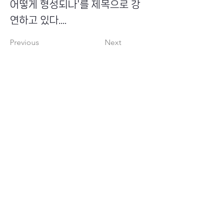
어떻게 형성되나'를 제목으로 강
연하고 있다....
Previous
Next
​초이스뮤온오프 주식회사
Copyright ⓒ Choi's MU:onoff All Right Reserved.
대표번호
(tel)
02-6338-3005
(fax)
0504-161-5373
​사업자등록번호
340-87-02697
대표이사