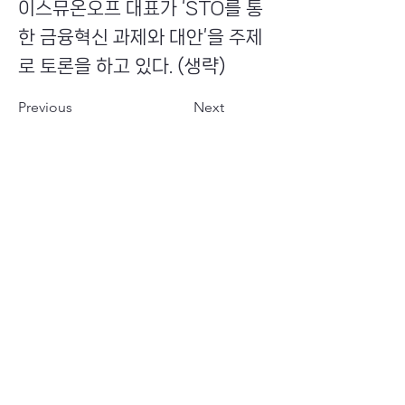
이스뮤온오프 대표가 ‘STO를 통
한 금융혁신 과제와 대안’을 주제
로 토론을 하고 있다. (생략)
Previous
Next
​초이스뮤온오프 주식회사
Copyright ⓒ Choi's MU:onoff All Right Reserved.
대표번호
(tel)
02-6338-3005
(fax)
0504-161-5373
​사업자등록번호
340-87-02697