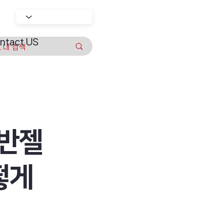
ntact US
에반젤
떻게