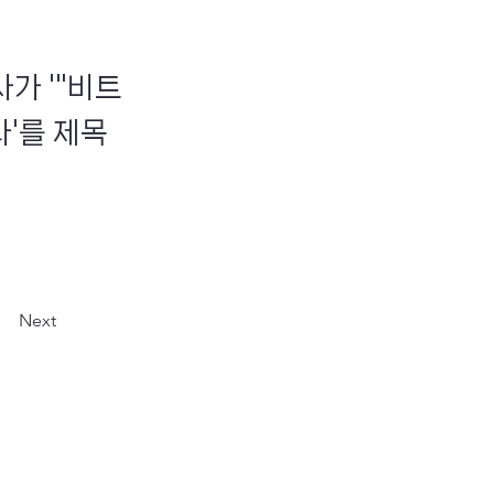
가 '"비트
나'를 제목
Next