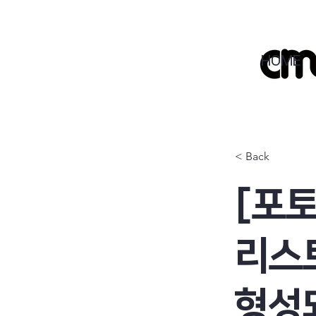
HOME
< Back
[포
리스
형성