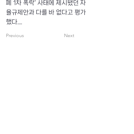
폐 1차 폭락' 사태에 제시됐던 자
율규제안과 다를 바 없다고 평가
했다....
Previous
Next
​초이스뮤온오프 주식회사
Copyright ⓒ Choi's MU:onoff All Right Reserved.
대표번호
(tel)
02-6338-3005
(fax)
0504-161-5373
​사업자등록번호
340-87-02697