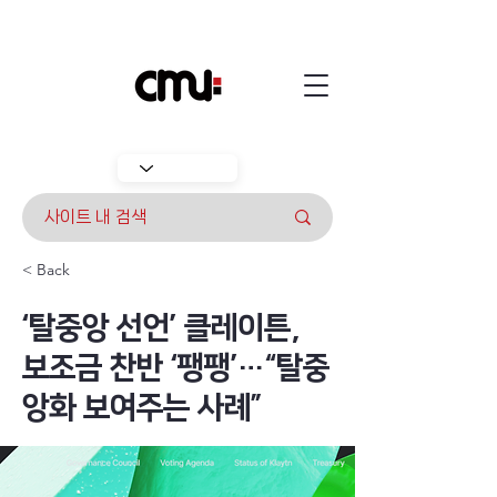
< Back
‘탈중앙 선언’ 클레이튼,
보조금 찬반 ‘팽팽’…“탈중
앙화 보여주는 사례”