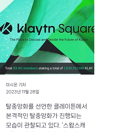
이시온 기자
2023년 11월 28일
탈중앙화를 선언한 클레이튼에서
본격적인 탈중앙화가 진행되는
모습이 관찰되고 있다. ‘스왑스캐