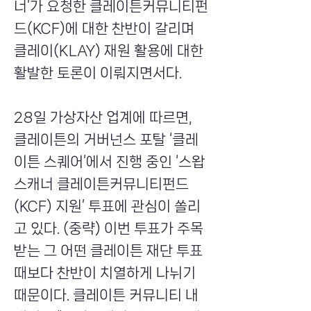
너’가 요청한 클레이튼커뮤니티펀
드(KCF)에 대한 찬반이 갈리며
클레이(KLAY) 재원 활용에 대한
활발한 토론이 이뤄지면서다.
28일 가상자산 업계에 따르면,
클레이튼의 거버넌스 포탈 ‘클레
이튼 스퀘어’에서 진행 중인 ‘스왑
스캐너 클레이튼커뮤니티펀드
(KCF) 지원’ 투표에 관심이 쏠리
고 있다. (중략) 이번 투표가 주목
받는 그 어떤 클레이튼 재단 투표
때보다 찬반이 치열하게 나뉘기
때문이다. 클레이튼 커뮤니티 내