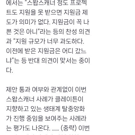
에서는 “스왑스캐너 정도 프로젝
트도 지원을 못 받으면 지원금 제
도가 의미가 없다. 지원금이 꼭 나
쁜 것은 아니”라는 등의 찬성 의견
과 “지원 규모가 너무 과도하다.
이전에 받은 지원금은 어디 갔느
냐”는 등 반대 의견이 맞서는 중이
다.
제안 통과 여부와 관계없이 이번
스왑스캐너 사례가 클레이튼이
지향하고 있는 생태계 탈중앙화
가 진행 중임을 보여주는 사례라
는 평가도 나온다. ...... (중략) 이번