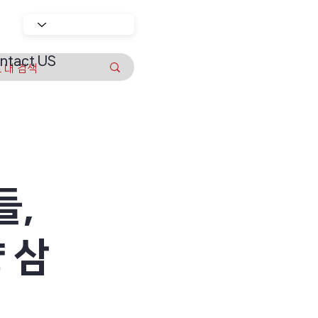
ntact US
들,
 삼