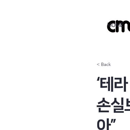
HOME
< Back
‘테라
손실
아”