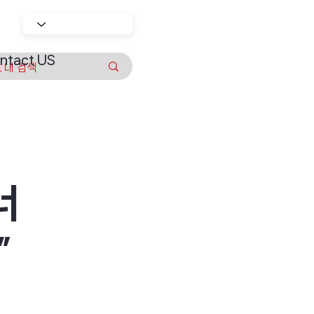
ntact US
너
”