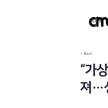
HOME
< Back
“가
져…