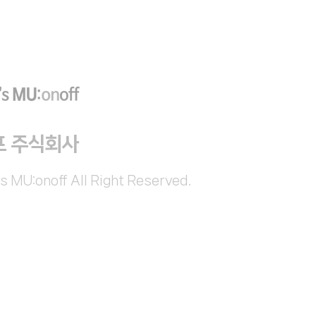
프 주식회사
s MU:onoff All Right Reserved.