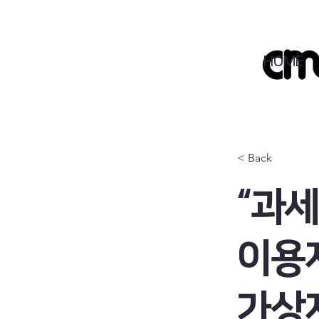
HOME
< Back
“과세
이용자
가상