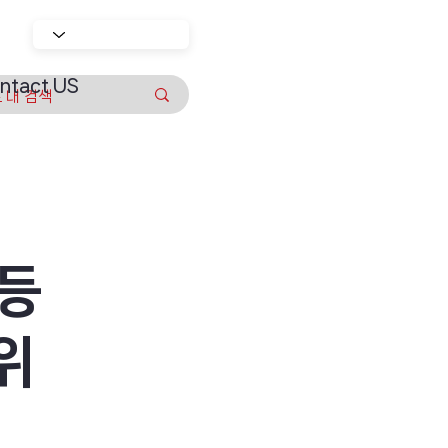
ntact US
 등
위