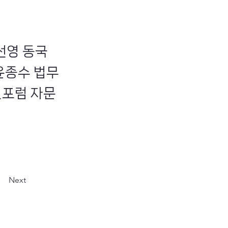
선영 동국
윤종수 법무
전포럼 자문
Next