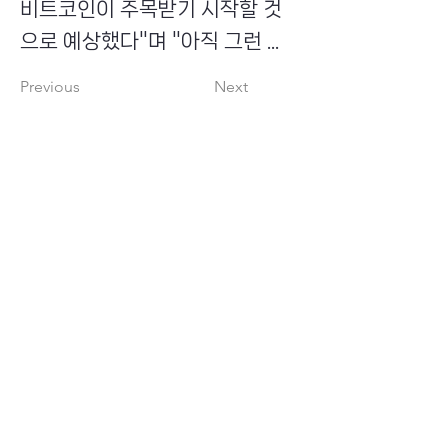
비트코인이 주목받기 시작할 것
으로 예상했다"며 "아직 그런 ...
Previous
Next
​초이스뮤온오프 주식회사
Copyright ⓒ Choi's MU:onoff All Right Reserved.
대표번호
(tel)
02-6338-3005
(fax)
0504-161-5373
​사업자등록번호
340-87-02697
대표이사