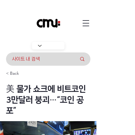
< Back
美 물가 쇼크에 비트코인
3만달러 붕괴…“코인 공
포”