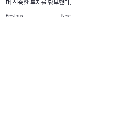
며 신중한 투자를 당부했다.
Previous
Next
​초이스뮤온오프 주식회사
Copyright ⓒ Choi's MU:onoff All Right Reserved.
대표번호
(tel)
02-6338-3005
(fax)
0504-161-5373
​사업자등록번호
340-87-02697
대표이사
최화인