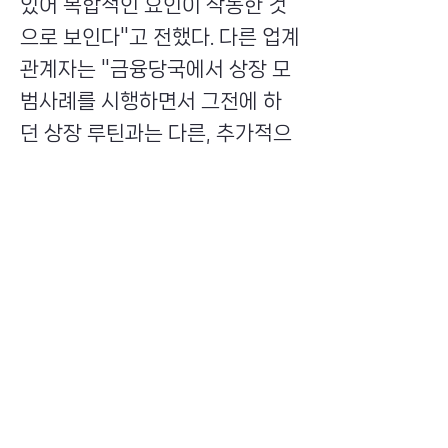
있어 복합적인 요인이 작동한 것
으로 보인다"고 전했다. 다른 업계
관계자는 "금융당국에서 상장 모
범사례를 시행하면서 그전에 하
던 상장 루틴과는 다른, 추가적으
로 신경써야 할 사항이 많아지면
서 상장 속도가 늦춰졌다"며 "직
접적인 관련이 없어 보이나 과거
특금법(특정금융거래정보의 보고
및 이용 등에 관한 법률)이 시행될
때도 상장 속도가 늦춰진 바 있
다"고 설명했다.
Previous
Next