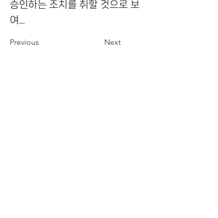
승인하는 조치를 취할 것으로 보
여...
Previous
Next
​초이스뮤온오프 주식회사
Copyright ⓒ Choi's MU:onoff All Right Reserved.
대표번호
(tel)
02-6338-3005
(fax)
0504-161-5373
​사업자등록번호
340-87-02697
대표이사