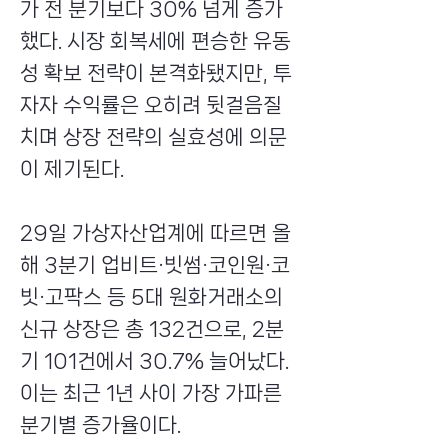
가 전 분기보다 30% 넘게 증가
했다. 시장 회복세에 편승한 유동
성 확보 전략이 본격화됐지만, 투
자자 수익률은 오히려 뒷걸음질
치며 상장 전략의 실효성에 의문
이 제기된다.
29일 가상자산업계에 따르면 올
해 3분기 업비트·빗썸·코인원·코
빗·고팍스 등 5대 원화거래소의
신규 상장은 총 132건으로, 2분
기 101건에서 30.7% 늘어났다.
이는 최근 1년 사이 가장 가파른
분기별 증가율이다.