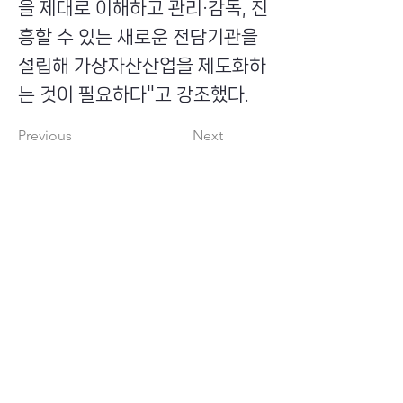
을 제대로 이해하고 관리·감독, 진
흥할 수 있는 새로운 전담기관을
설립해 가상자산산업을 제도화하
는 것이 필요하다"고 강조했다.
Previous
Next
​초이스뮤온오프 주식회사
Copyright ⓒ Choi's MU:onoff All Right Reserved.
대표번호
(tel)
02-6338-3005
(fax)
0504-161-5373
​사업자등록번호