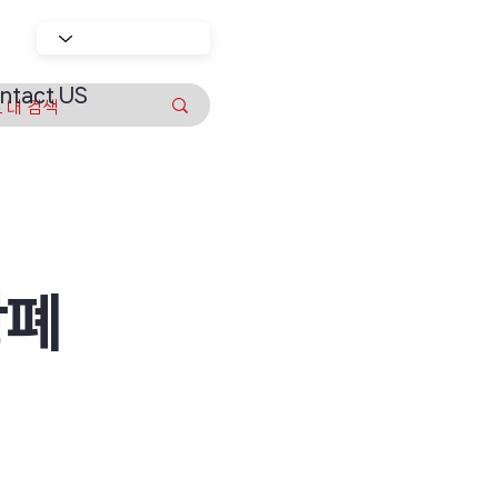
ntact US
장폐