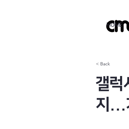
HOME
< Back
갤럭
지..