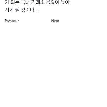
가 되는 국내 거래소 몸값이 높아
지게 될 것이다. ...
Previous
Next
​초이스뮤온오프 주식회사
Copyright ⓒ Choi's MU:onoff All Right Reserved.
대표번호
(tel)
02-6338-3005
(fax)
0504-161-5373
​사업자등록번호
340-87-02697
대표이사