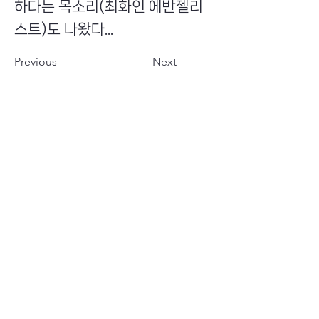
하다는 목소리(최화인 에반젤리
스트)도 나왔다...
Previous
Next
​초이스뮤온오프 주식회사
Copyright ⓒ Choi's MU:onoff All Right Reserved.
대표번호
(tel)
02-6338-3005
(fax)
0504-161-5373
​사업자등록번호
340-87-02697
대표이사