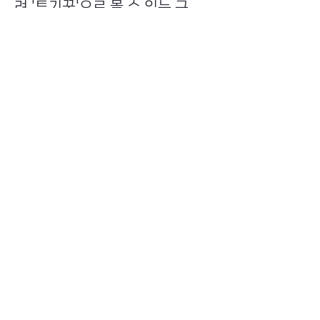
려 '투기꾼'으로 몰 수 있는 구
조"라며 "거래 내역 중심의 보고
체계 도입과 '더스트'(미세잔량)
제외, 해외 거래소 및 콜드월렛 자
산에 대한 국제 협력 체계가 필요
하다"고 강조했다.
Previous
Next
​초이스뮤온오프 주식회사
Copyright ⓒ Choi's MU:onoff All Right Reserved.
대표번호