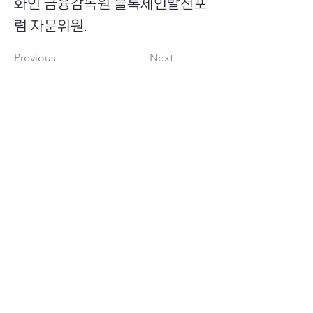
화인 금융감독원 블록체인발전포
럼 자문위원.
Previous
Next
​초이스뮤온오프 주식회사
Copyright ⓒ Choi's MU:onoff All Right Reserved.
대표번호
(tel)
02-6338-3005
(fax)
0504-161-5373
​사업자등록번호
340-87-02697
대표이사