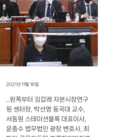
2021년 11월 16일
...왼쪽부터 김갑래 자본시장연구
원 센터장, 박선영 동국대 교수,
서동원 스테이션블록 대표이사,
윤종수 법무법인 광장 변호사, 최