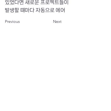
있었다면 새로운 프로젝트들이
발생할 떄마다 자동으로 에어
Previous
Next
​초이스뮤온오프 주식회사
Copyright ⓒ Choi's MU:onoff All Right Reserved.
대표번호
(tel)
02-6338-3005
(fax)
0504-161-5373
​사업자등록번호
340-87-02697
대표이사