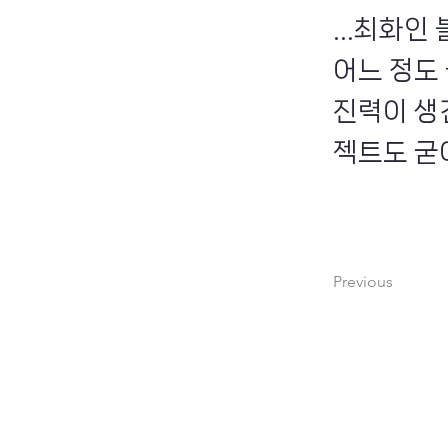
...최화
어느 정도
진력이 생
젝트도 굳
Previous