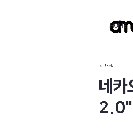
HOME
< Back
네카
2.0