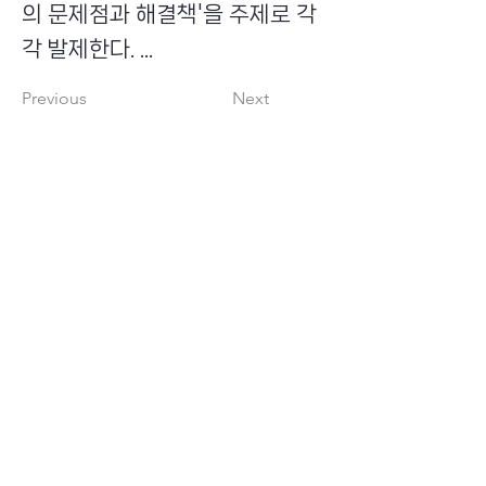
의 문제점과 해결책'을 주제로 각
각 발제한다. ...
Previous
Next
​초이스뮤온오프 주식회사
Copyright ⓒ Choi's MU:onoff All Right Reserved.
대표번호
(tel)
02-6338-3005
(fax)
0504-161-5373
​사업자등록번호
340-87-02697
대표이사