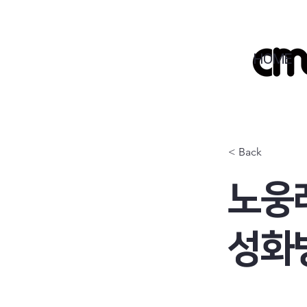
HOME
< Back
노웅래
성화