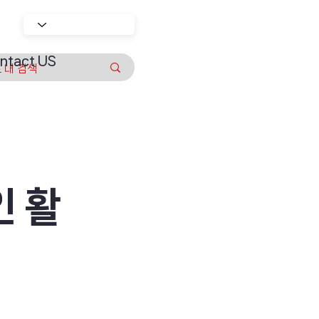
ntact US
인 활
최