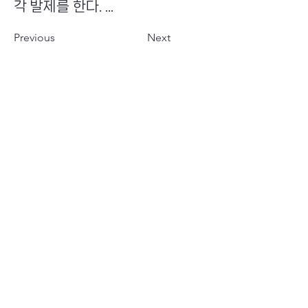
각 발제를 한다. ...
Previous
Next
​초이스뮤온오프 주식회사
Copyright ⓒ Choi's MU:onoff All Right Reserved.
대표번호
(tel)
02-6338-3005
(fax)
0504-161-5373
​사업자등록번호
340-87-02697
대표이사
최화인